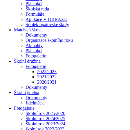
Plán akcí
Školská rada
Formuláře
Aplikace V OBRAZE
Spolek opatovské školy
Mateřská škola
Dokumenty
Organizace školního roku
Aktuality
Plán akcí
Fotogalerie
Školní družina
Fotogalerie
2022⁄2023
2021⁄2022
2020⁄2021
Dokumenty
Školní jídelna
Dokumenty
Jídelníček
Fotogalerie
Školní rok 2025⁄2026
Školní rok 2024⁄2025
Školní rok 2023⁄2024
školní rok 2022⁄2023