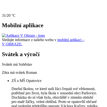
31/20 °C
Mobilní aplikace
Sledujte informace z našeho webu v
mobilní aplikaci –
V OBRAZE.
Svátek a výročí
Svátek má
Soběslav
Zítra má svátek
Roman
ZŠ a MŠ Opatovice
Dnešní školou, ve které naši žáci čerpali své vědomosti,
potřebné pro život, byla škola v sousední obci Paršovice.
Docházka do ní však byla, obzvláště v zimním období
pro malé žáčky, velmi obtížná. Proto se opatovští občané
pod vedením tehdejšího starosty Václava Kučery, rolníka