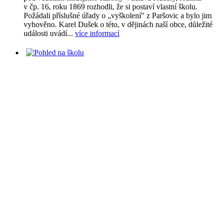
v čp. 16, roku 1869 rozhodli, že si postaví vlastní školu.
Požádali příslušné úřady o „vyškolení" z Paršovic a bylo jim
vyhověno. Karel Dušek o této, v dějinách naší obce, důležité
události uvádí...
více informací