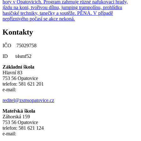
hory v Opatovicích. Program zahrnuje různé nafukovací hrady,
jízdu na koni, tvořivou dílnu, jumping trampolínu, prohlídku
hasičské techniky, tanečky a soutěže. PĚNA. V případě
nepříznivého počasí se akce nekoná.
Kontakty
IČO 75029758
ID t4smf52
Základní škola
Hlavní 83
753 56 Opatovice
telefon: 581 621 201
e-mail:
reditel@zsmsopatovice.cz
Mateřská škola
Záhorská 159
753 56 Opatovice
telefon: 581 621 124
e-mail: