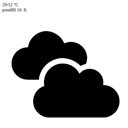
29/12 °C
pondělí
10. 8.