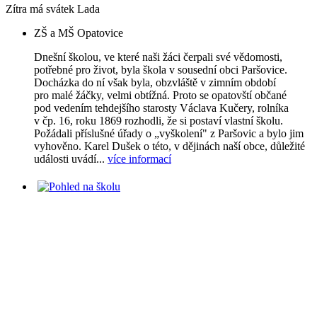
Zítra má svátek
Lada
ZŠ a MŠ Opatovice
Dnešní školou, ve které naši žáci čerpali své vědomosti,
potřebné pro život, byla škola v sousední obci Paršovice.
Docházka do ní však byla, obzvláště v zimním období
pro malé žáčky, velmi obtížná. Proto se opatovští občané
pod vedením tehdejšího starosty Václava Kučery, rolníka
v čp. 16, roku 1869 rozhodli, že si postaví vlastní školu.
Požádali příslušné úřady o „vyškolení" z Paršovic a bylo jim
vyhověno. Karel Dušek o této, v dějinách naší obce, důležité
události uvádí...
více informací