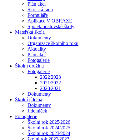
Plán akcí
Školská rada
Formuláře
Aplikace V OBRAZE
Spolek opatovské školy
Mateřská škola
Dokumenty
Organizace školního roku
Aktuality
Plán akcí
Fotogalerie
Školní družina
Fotogalerie
2022⁄2023
2021⁄2022
2020⁄2021
Dokumenty
Školní jídelna
Dokumenty
Jídelníček
Fotogalerie
Školní rok 2025⁄2026
Školní rok 2024⁄2025
Školní rok 2023⁄2024
školní rok 2022⁄2023