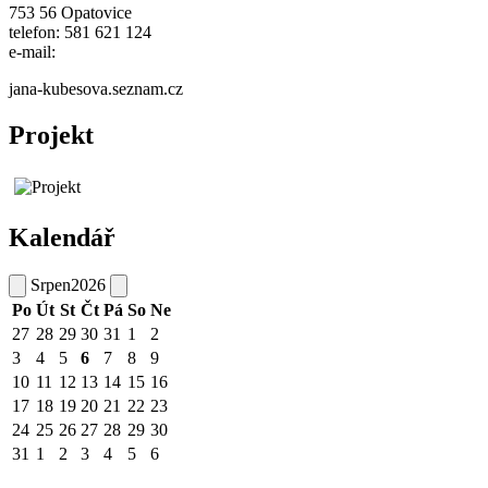
753 56 Opatovice
telefon: 581 621 124
e-mail:
jana-kubesova.seznam.cz
Projekt
Kalendář
Srpen
2026
Po
Út
St
Čt
Pá
So
Ne
27
28
29
30
31
1
2
3
4
5
6
7
8
9
10
11
12
13
14
15
16
17
18
19
20
21
22
23
24
25
26
27
28
29
30
31
1
2
3
4
5
6