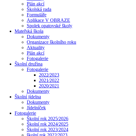
Plán akcí
Školská rada
Formuláře
Aplikace V OBRAZE
Spolek opatovské školy
Mateřská škola
Dokumenty
Organizace školního roku
Aktuality
Plán akcí
Fotogalerie
Školní družina
Fotogalerie
2022⁄2023
2021⁄2022
2020⁄2021
Dokumenty
Školní jídelna
Dokumenty
Jídelníček
Fotogalerie
Školní rok 2025⁄2026
Školní rok 2024⁄2025
Školní rok 2023⁄2024
školní rok 2022⁄2023