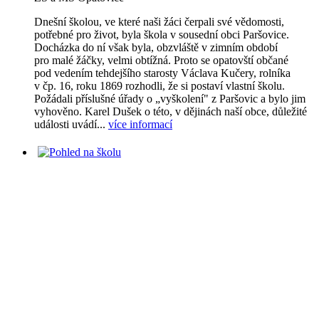
Dnešní školou, ve které naši žáci čerpali své vědomosti,
potřebné pro život, byla škola v sousední obci Paršovice.
Docházka do ní však byla, obzvláště v zimním období
pro malé žáčky, velmi obtížná. Proto se opatovští občané
pod vedením tehdejšího starosty Václava Kučery, rolníka
v čp. 16, roku 1869 rozhodli, že si postaví vlastní školu.
Požádali příslušné úřady o „vyškolení" z Paršovic a bylo jim
vyhověno. Karel Dušek o této, v dějinách naší obce, důležité
události uvádí...
více informací