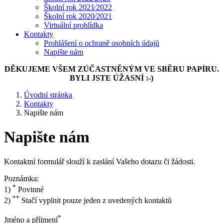
Školní rok 2021⁄2022
Školní rok 2020⁄2021
Virtuální prohlídka
Kontakty
Prohlášení o ochraně osobních údajů
Napište nám
DĚKUJEME VŠEM ZÚČASTNĚNÝM VE SBĚRU PAPÍRU.
BYLI JSTE ÚŽASNÍ :-)
Úvodní stránka
Kontakty
Napište nám
Napište nám
Kontaktní formulář slouží k zaslání Vašeho dotazu či žádosti.
Poznámka:
*
1)
Povinné
**
2)
Stačí vyplnit pouze jeden z uvedených kontaktů
*
Jméno a příjmení