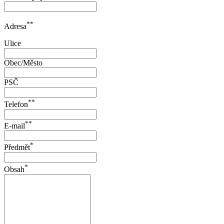
**
Adresa
Ulice
Obec/Město
PSČ
**
Telefon
**
E-mail
*
Předmět
*
Obsah