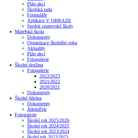
Plán akcí
Školská rada
Formuláře
Aplikace V OBRAZE
Spolek opatovské školy
Mateřská škola
Dokumenty
Organizace školního roku
Aktuality
Plán akcí
Fotogalerie
Školní družina
Fotogalerie
2022⁄2023
2021⁄2022
2020⁄2021
Dokumenty
Školní jídelna
Dokumenty
Jídelníček
Fotogalerie
Školní rok 2025⁄2026
Školní rok 2024⁄2025
Školní rok 2023⁄2024
školní rok 2022⁄2023