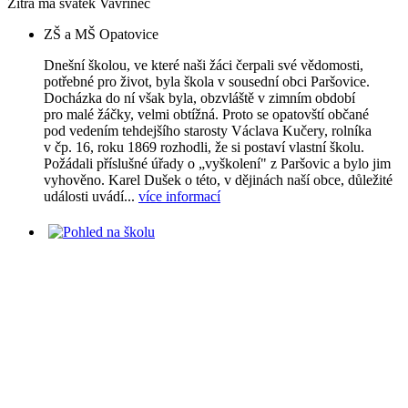
Zítra má svátek
Vavřinec
ZŠ a MŠ Opatovice
Dnešní školou, ve které naši žáci čerpali své vědomosti,
potřebné pro život, byla škola v sousední obci Paršovice.
Docházka do ní však byla, obzvláště v zimním období
pro malé žáčky, velmi obtížná. Proto se opatovští občané
pod vedením tehdejšího starosty Václava Kučery, rolníka
v čp. 16, roku 1869 rozhodli, že si postaví vlastní školu.
Požádali příslušné úřady o „vyškolení" z Paršovic a bylo jim
vyhověno. Karel Dušek o této, v dějinách naší obce, důležité
události uvádí...
více informací