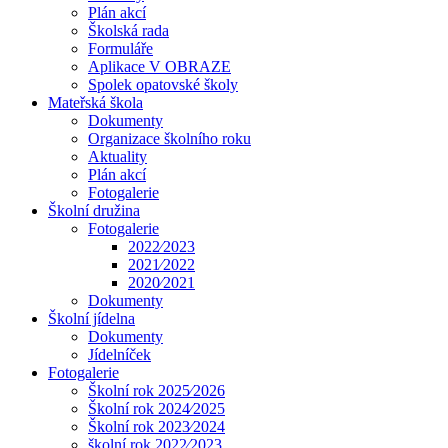
Plán akcí
Školská rada
Formuláře
Aplikace V OBRAZE
Spolek opatovské školy
Mateřská škola
Dokumenty
Organizace školního roku
Aktuality
Plán akcí
Fotogalerie
Školní družina
Fotogalerie
2022⁄2023
2021⁄2022
2020⁄2021
Dokumenty
Školní jídelna
Dokumenty
Jídelníček
Fotogalerie
Školní rok 2025⁄2026
Školní rok 2024⁄2025
Školní rok 2023⁄2024
školní rok 2022⁄2023