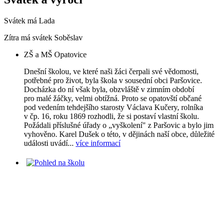
Svátek má
Lada
Zítra má svátek
Soběslav
ZŠ a MŠ Opatovice
Dnešní školou, ve které naši žáci čerpali své vědomosti,
potřebné pro život, byla škola v sousední obci Paršovice.
Docházka do ní však byla, obzvláště v zimním období
pro malé žáčky, velmi obtížná. Proto se opatovští občané
pod vedením tehdejšího starosty Václava Kučery, rolníka
v čp. 16, roku 1869 rozhodli, že si postaví vlastní školu.
Požádali příslušné úřady o „vyškolení" z Paršovic a bylo jim
vyhověno. Karel Dušek o této, v dějinách naší obce, důležité
události uvádí...
více informací