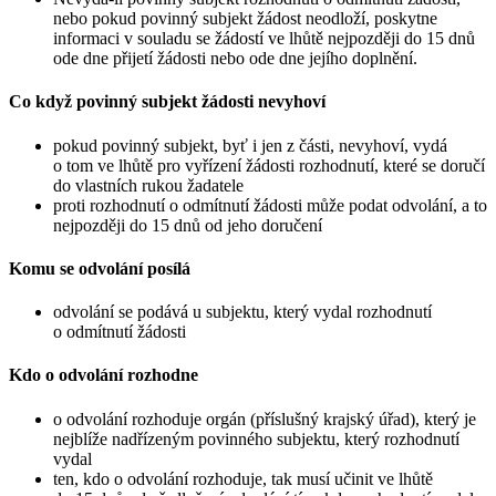
nebo pokud povinný subjekt žádost neodloží, poskytne
informaci v souladu se žádostí ve lhůtě nejpozději do 15 dnů
ode dne přijetí žádosti nebo ode dne jejího doplnění.
Co když povinný subjekt žádosti nevyhoví
pokud povinný subjekt, byť i jen z části, nevyhoví, vydá
o tom ve lhůtě pro vyřízení žádosti rozhodnutí, které se doručí
do vlastních rukou žadatele
proti rozhodnutí o odmítnutí žádosti může podat odvolání, a to
nejpozději do 15 dnů od jeho doručení
Komu se odvolání posílá
odvolání se podává u subjektu, který vydal rozhodnutí
o odmítnutí žádosti
Kdo o odvolání rozhodne
o odvolání rozhoduje orgán (příslušný krajský úřad), který je
nejblíže nadřízeným povinného subjektu, který rozhodnutí
vydal
ten, kdo o odvolání rozhoduje, tak musí učinit ve lhůtě