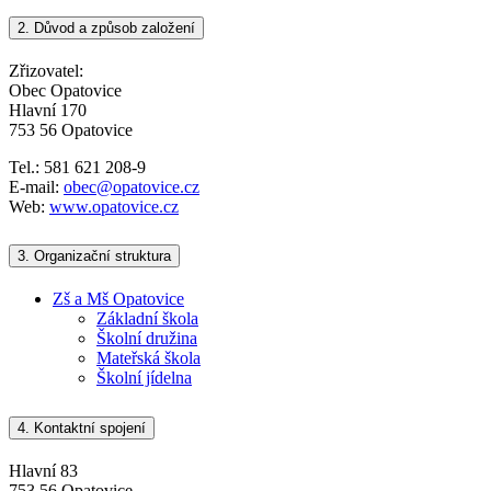
2.
Důvod a způsob založení
Zřizovatel:
Obec Opatovice
Hlavní 170
753 56 Opatovice
Tel.: 581 621 208-9
E-mail:
obec@opatovice.cz
Web:
www.opatovice.cz
3.
Organizační struktura
Zš a Mš Opatovice
Základní škola
Školní družina
Mateřská škola
Školní jídelna
4.
Kontaktní spojení
Hlavní 83
753 56 Opatovice