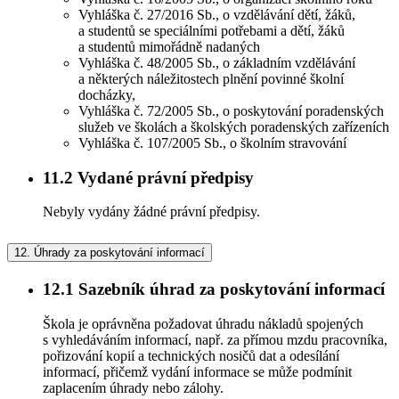
Vyhláška č. 27/2016 Sb., o vzdělávání dětí, žáků,
a studentů se speciálními potřebami a dětí, žáků
a studentů mimořádně nadaných
Vyhláška č. 48/2005 Sb., o základním vzdělávání
a některých náležitostech plnění povinné školní
docházky,
Vyhláška č. 72/2005 Sb., o poskytování poradenských
služeb ve školách a školských poradenských zařízeních
Vyhláška č. 107/2005 Sb., o školním stravování
11.2
Vydané právní předpisy
Nebyly vydány žádné právní předpisy.
12.
Úhrady za poskytování informací
12.1
Sazebník úhrad za poskytování informací
Škola je oprávněna požadovat úhradu nákladů spojených
s vyhledáváním informací, např. za přímou mzdu pracovníka,
pořizování kopií a technických nosičů dat a odesílání
informací, přičemž vydání informace se může podmínit
zaplacením úhrady nebo zálohy.