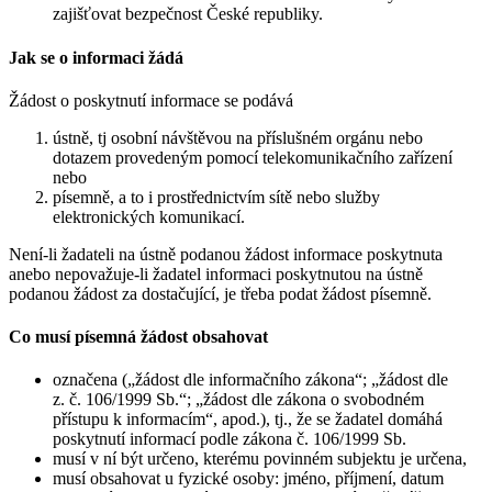
zajišťovat bezpečnost České republiky.
Jak se o informaci žádá
Žádost o poskytnutí informace se podává
ústně, tj osobní návštěvou na příslušném orgánu nebo
dotazem provedeným pomocí telekomunikačního zařízení
nebo
písemně, a to i prostřednictvím sítě nebo služby
elektronických komunikací.
Není-li žadateli na ústně podanou žádost informace poskytnuta
anebo nepovažuje-li žadatel informaci poskytnutou na ústně
podanou žádost za dostačující, je třeba podat žádost písemně.
Co musí písemná žádost obsahovat
označena („žádost dle informačního zákona“; „žádost dle
z. č. 106/1999 Sb.“; „žádost dle zákona o svobodném
přístupu k informacím“, apod.), tj., že se žadatel domáhá
poskytnutí informací podle zákona č. 106/1999 Sb.
musí v ní být určeno, kterému povinném subjektu je určena,
musí obsahovat u fyzické osoby: jméno, příjmení, datum