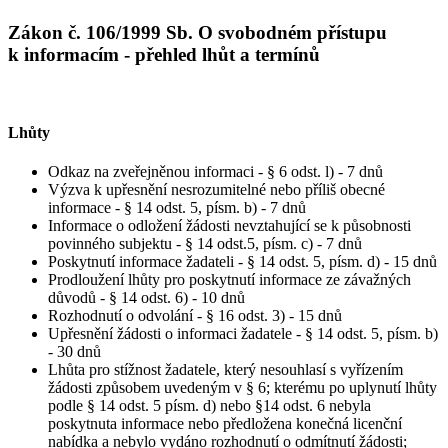
Zákon č. 106/1999 Sb. O svobodném přístupu
k informacím - přehled lhůt a termínů
Lhůty
Odkaz na zveřejněnou informaci - § 6 odst. l) - 7 dnů
Výzva k upřesnění nesrozumitelné nebo příliš obecné
informace - § 14 odst. 5, písm. b) - 7 dnů
Informace o odložení žádosti nevztahující se k působnosti
povinného subjektu - § 14 odst.5, písm. c) - 7 dnů
Poskytnutí informace žadateli - § 14 odst. 5, písm. d) - 15 dnů
Prodloužení lhůty pro poskytnutí informace ze závažných
důvodů - § 14 odst. 6) - 10 dnů
Rozhodnutí o odvolání - § 16 odst. 3) - 15 dnů
Upřesnění žádosti o informaci žadatele - § 14 odst. 5, písm. b)
- 30 dnů
Lhůta pro stížnost žadatele, který nesouhlasí s vyřízením
žádosti způsobem uvedeným v § 6; kterému po uplynutí lhůty
podle § 14 odst. 5 písm. d) nebo §14 odst. 6 nebyla
poskytnuta informace nebo předložena konečná licenční
nabídka a nebylo vydáno rozhodnutí o odmítnutí žádosti;