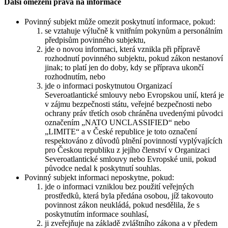
Další omezení práva na informace
Povinný subjekt může omezit poskytnutí informace, pokud:
se vztahuje výlučně k vnitřním pokynům a personálním
předpisům povinného subjektu,
jde o novou informaci, která vznikla při přípravě
rozhodnutí povinného subjektu, pokud zákon nestanoví
jinak; to platí jen do doby, kdy se příprava ukončí
rozhodnutím, nebo
jde o informaci poskytnutou Organizací
Severoatlantické smlouvy nebo Evropskou unií, která je
v zájmu bezpečnosti státu, veřejné bezpečnosti nebo
ochrany práv třetích osob chráněna uvedenými původci
označením „NATO UNCLASSIFIED“ nebo
„LIMITE“ a v České republice je toto označení
respektováno z důvodů plnění povinností vyplývajících
pro Českou republiku z jejího členství v Organizaci
Severoatlantické smlouvy nebo Evropské unii, pokud
původce nedal k poskytnutí souhlas.
Povinný subjekt informaci neposkytne, pokud:
jde o informaci vzniklou bez použití veřejných
prostředků, která byla předána osobou, jíž takovouto
povinnost zákon neukládá, pokud nesdělila, že s
poskytnutím informace souhlasí,
ji zveřejňuje na základě zvláštního zákona a v předem