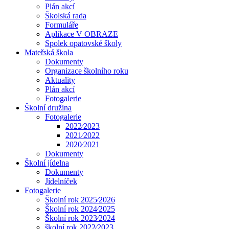
Plán akcí
Školská rada
Formuláře
Aplikace V OBRAZE
Spolek opatovské školy
Mateřská škola
Dokumenty
Organizace školního roku
Aktuality
Plán akcí
Fotogalerie
Školní družina
Fotogalerie
2022⁄2023
2021⁄2022
2020⁄2021
Dokumenty
Školní jídelna
Dokumenty
Jídelníček
Fotogalerie
Školní rok 2025⁄2026
Školní rok 2024⁄2025
Školní rok 2023⁄2024
školní rok 2022⁄2023