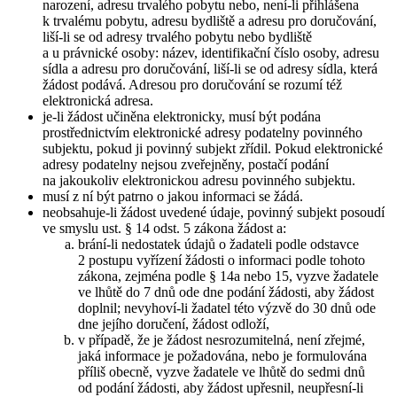
narození, adresu trvalého pobytu nebo, není-li přihlášena
k trvalému pobytu, adresu bydliště a adresu pro doručování,
liší-li se od adresy trvalého pobytu nebo bydliště
a u právnické osoby: název, identifikační číslo osoby, adresu
sídla a adresu pro doručování, liší-li se od adresy sídla, která
žádost podává. Adresou pro doručování se rozumí též
elektronická adresa.
je-li žádost učiněna elektronicky, musí být podána
prostřednictvím elektronické adresy podatelny povinného
subjektu, pokud ji povinný subjekt zřídil. Pokud elektronické
adresy podatelny nejsou zveřejněny, postačí podání
na jakoukoliv elektronickou adresu povinného subjektu.
musí z ní být patrno o jakou informaci se žádá.
neobsahuje-li žádost uvedené údaje, povinný subjekt posoudí
ve smyslu ust. § 14 odst. 5 zákona žádost a:
brání-li nedostatek údajů o žadateli podle odstavce
2 postupu vyřízení žádosti o informaci podle tohoto
zákona, zejména podle § 14a nebo 15, vyzve žadatele
ve lhůtě do 7 dnů ode dne podání žádosti, aby žádost
doplnil; nevyhoví-li žadatel této výzvě do 30 dnů ode
dne jejího doručení, žádost odloží,
v případě, že je žádost nesrozumitelná, není zřejmé,
jaká informace je požadována, nebo je formulována
příliš obecně, vyzve žadatele ve lhůtě do sedmi dnů
od podání žádosti, aby žádost upřesnil, neupřesní-li