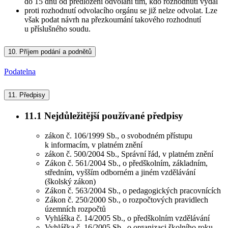
do 15 dnů od předložení odvolání tím, kdo rozhodnutí vydal
proti rozhodnutí odvolacího orgánu se již nelze odvolat. Lze
však podat návrh na přezkoumání takového rozhodnutí
u příslušného soudu.
10.
Příjem podání a podnětů
Podatelna
11.
Předpisy
11.1
Nejdůležitější používané předpisy
zákon č. 106/1999 Sb., o svobodném přístupu
k informacím, v platném znění
zákon č. 500/2004 Sb., Správní řád, v platném znění
Zákon č. 561/2004 Sb., o předškolním, základním,
středním, vyšším odborném a jiném vzdělávání
(školský zákon)
Zákon č. 563/2004 Sb., o pedagogických pracovnících
Zákon č. 250/2000 Sb., o rozpočtových pravidlech
územních rozpočtů
Vyhláška č. 14/2005 Sb., o předškolním vzdělávání
Vyhláška č. 16/2005 Sb., o organizaci školního roku