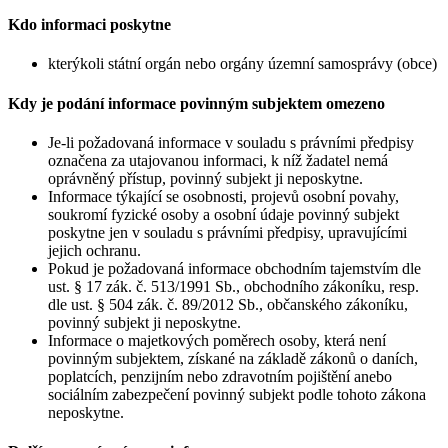
Kdo informaci poskytne
kterýkoli státní orgán nebo orgány územní samosprávy (obce)
Kdy je podání informace povinným subjektem omezeno
Je-li požadovaná informace v souladu s právními předpisy
označena za utajovanou informaci, k níž žadatel nemá
oprávněný přístup, povinný subjekt ji neposkytne.
Informace týkající se osobnosti, projevů osobní povahy,
soukromí fyzické osoby a osobní údaje povinný subjekt
poskytne jen v souladu s právními předpisy, upravujícími
jejich ochranu.
Pokud je požadovaná informace obchodním tajemstvím dle
ust. § 17 zák. č. 513/1991 Sb., obchodního zákoníku, resp.
dle ust. § 504 zák. č. 89/2012 Sb., občanského zákoníku,
povinný subjekt ji neposkytne.
Informace o majetkových poměrech osoby, která není
povinným subjektem, získané na základě zákonů o daních,
poplatcích, penzijním nebo zdravotním pojištění anebo
sociálním zabezpečení povinný subjekt podle tohoto zákona
neposkytne.