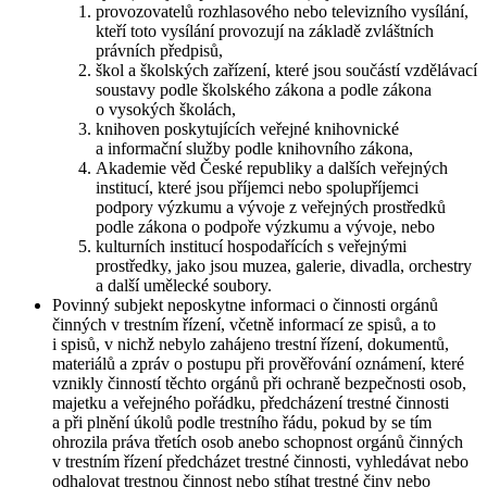
provozovatelů rozhlasového nebo televizního vysílání,
kteří toto vysílání provozují na základě zvláštních
právních předpisů,
škol a školských zařízení, které jsou součástí vzdělávací
soustavy podle školského zákona a podle zákona
o vysokých školách,
knihoven poskytujících veřejné knihovnické
a informační služby podle knihovního zákona,
Akademie věd České republiky a dalších veřejných
institucí, které jsou příjemci nebo spolupříjemci
podpory výzkumu a vývoje z veřejných prostředků
podle zákona o podpoře výzkumu a vývoje, nebo
kulturních institucí hospodařících s veřejnými
prostředky, jako jsou muzea, galerie, divadla, orchestry
a další umělecké soubory.
Povinný subjekt neposkytne informaci o činnosti orgánů
činných v trestním řízení, včetně informací ze spisů, a to
i spisů, v nichž nebylo zahájeno trestní řízení, dokumentů,
materiálů a zpráv o postupu při prověřování oznámení, které
vznikly činností těchto orgánů při ochraně bezpečnosti osob,
majetku a veřejného pořádku, předcházení trestné činnosti
a při plnění úkolů podle trestního řádu, pokud by se tím
ohrozila práva třetích osob anebo schopnost orgánů činných
v trestním řízení předcházet trestné činnosti, vyhledávat nebo
odhalovat trestnou činnost nebo stíhat trestné činy nebo