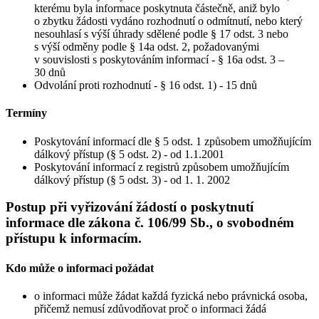
kterému byla informace poskytnuta částečně, aniž bylo
o zbytku žádosti vydáno rozhodnutí o odmítnutí, nebo který
nesouhlasí s výší úhrady sdělené podle § 17 odst. 3 nebo
s výší odměny podle § 14a odst. 2, požadovanými
v souvislosti s poskytováním informací - § 16a odst. 3 –
30 dnů
Odvolání proti rozhodnutí - § 16 odst. 1) - 15 dnů
Termíny
Poskytování informací dle § 5 odst. 1 způsobem umožňujícím
dálkový přístup (§ 5 odst. 2) - od 1.1.2001
Poskytování informací z registrů způsobem umožňujícím
dálkový přístup (§ 5 odst. 3) - od 1. 1. 2002
Postup při vyřizování žádostí o poskytnutí
informace dle zákona č. 106/99 Sb., o svobodném
přístupu k informacím.
Kdo může o informaci požádat
o informaci může žádat každá fyzická nebo právnická osoba,
přičemž nemusí zdůvodňovat proč o informaci žádá