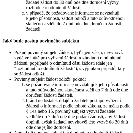
žadatel žádost do 30 dnů ode dne doručení výzvy,
rozhodne o odmítnutí žádosti,
v případě, že požadované informace se nevztahují
k jeho působnosti, žádost odloží a tuto odůvodněnou
skutečnost sdělí do 7 dnů ode dne doručení žádosti
žadateli,
Jaký bude postup povinného subjektu
Pokud povinný subjekt žádosti, byť i jen zčásti, nevyhoví,
vydá ve lhůtě pro vyřízení žádosti rozhodnutí o odmítnutí
žádosti, popřípadě o odmítnutí části žádosti (dále jen
"rozhodnutí o odmítnutí žádosti"), s výjimkou případů, kdy
se žádost odloží.
Povinný subjekt žádost odloží, pokud:
se požadované informace nevztahují k jeho působnosti
a tuto odůvodněnou skutečnost sdělí do 7 dnů ode dne
doručení žádosti žadateli,
bránil nedostatek údajů o žadateli postupu vyřízení
žádosti o informaci podle tohoto zákona, zejména podle
§ 14a nebo 15, povinný subjekt vyzval žadatele
ve lhůtě do 7 dnů ode dne podání žádosti, aby žádost
doplnil, avšak žadatel nevyhověl této výzvě do 30 dnů
ode dne jejího doručení.
Nevydá-li povinný subjekt rozhodnutí o odmítnutí žádosti,