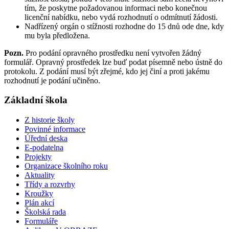
tím, že poskytne požadovanou informaci nebo konečnou
licenční nabídku, nebo vydá rozhodnutí o odmítnutí žádosti.
Nadřízený orgán o stížnosti rozhodne do 15 dnů ode dne, kdy
mu byla předložena.
Pozn.
Pro podání opravného prostředku není vytvořen žádný
formulář. Opravný prostředek lze buď podat písemně nebo ústně do
protokolu. Z podání musí být zřejmé, kdo jej činí a proti jakému
rozhodnutí je podání učiněno.
Základní škola
Z historie školy
Povinné informace
Úřední deska
E-podatelna
Projekty
Organizace školního roku
Aktuality
Třídy a rozvrhy
Kroužky
Plán akcí
Školská rada
Formuláře