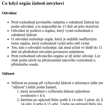
Co když orgán žádosti nevyhoví
Odvolání
Proti rozhodnutí povinného subjektu o odmítnutí žádosti lze
podat odvolání, a to nejpozději do 15 dnů od jeho doručení.
Odvolání se podává u orgánu, který vydal rozhodnutí o
odmítnutí žádosti.
O odvolání rozhoduje orgán, který je nejblíže nadřízeným
tomu orgánu, který rozhodnutí vydal nebo měl vydat.
Ten, kdo o odvolání rozhoduje, tak musí učinit ve lhůtě do 15
dnů od předložení odvolání povinným subjektem.
Proti rozhodnutí odvolacího orgánu se již nelze odvolat. Lze
však podat návrh na přezkoumání takového rozhodnutí u
příslušného soudu.
Stížnost
Stížnost na postup při vyřizování žádosti o informace (dále jen
"stížnost") může podat žadatel,
který nesouhlasí s vyřízením žádosti způsobem
uvedeným v § 6,
kterému po uplynutí lhůty podle § 14 odst. 5 písm. d), §
14 odst. 6 nebo § 15 odst. 3 nebo po uplynutí lhůty pro