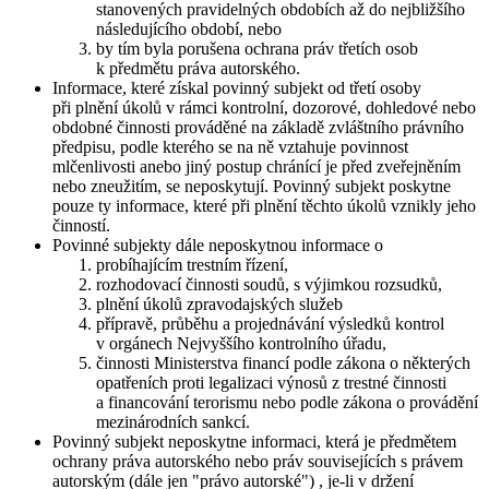
stanovených pravidelných obdobích až do nejbližšího
následujícího období, nebo
by tím byla porušena ochrana práv třetích osob
k předmětu práva autorského.
Informace, které získal povinný subjekt od třetí osoby
při plnění úkolů v rámci kontrolní, dozorové, dohledové nebo
obdobné činnosti prováděné na základě zvláštního právního
předpisu, podle kterého se na ně vztahuje povinnost
mlčenlivosti anebo jiný postup chránící je před zveřejněním
nebo zneužitím, se neposkytují. Povinný subjekt poskytne
pouze ty informace, které při plnění těchto úkolů vznikly jeho
činností.
Povinné subjekty dále neposkytnou informace o
probíhajícím trestním řízení,
rozhodovací činnosti soudů, s výjimkou rozsudků,
plnění úkolů zpravodajských služeb
přípravě, průběhu a projednávání výsledků kontrol
v orgánech Nejvyššího kontrolního úřadu,
činnosti Ministerstva financí podle zákona o některých
opatřeních proti legalizaci výnosů z trestné činnosti
a financování terorismu nebo podle zákona o provádění
mezinárodních sankcí.
Povinný subjekt neposkytne informaci, která je předmětem
ochrany práva autorského nebo práv souvisejících s právem
autorským (dále jen "právo autorské") , je-li v držení