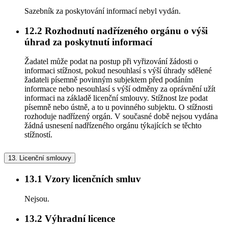
Sazebník za poskytování informací nebyl vydán.
12.2
Rozhodnutí nadřízeného orgánu o výši
úhrad za poskytnutí informací
Žadatel může podat na postup při vyřizování žádosti o
informaci stížnost, pokud nesouhlasí s výší úhrady sdělené
žadateli písemně povinným subjektem před podáním
informace nebo nesouhlasí s výší odměny za oprávnění užít
informaci na základě licenční smlouvy. Stížnost lze podat
písemně nebo ústně, a to u povinného subjektu. O stížnosti
rozhoduje nadřízený orgán. V současné době nejsou vydána
žádná usnesení nadřízeného orgánu týkajících se těchto
stížností.
13.
Licenční smlouvy
13.1
Vzory licenčních smluv
Nejsou.
13.2
Výhradní licence