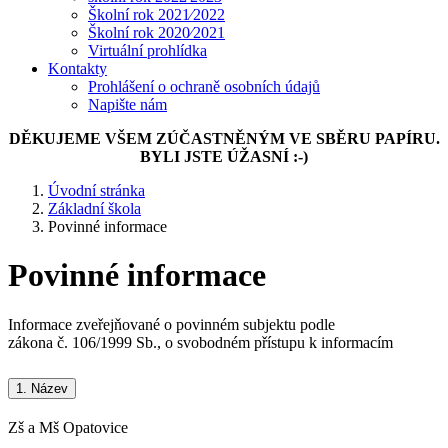
Školní rok 2021⁄2022
Školní rok 2020⁄2021
Virtuální prohlídka
Kontakty
Prohlášení o ochraně osobních údajů
Napište nám
DĚKUJEME VŠEM ZÚČASTNĚNÝM VE SBĚRU PAPÍRU.
BYLI JSTE ÚŽASNÍ :-)
Úvodní stránka
Základní škola
Povinné informace
Povinné informace
Informace zveřejňované o povinném subjektu podle
zákona č. 106/1999 Sb., o svobodném přístupu k informacím
1.
Název
Zš a Mš Opatovice