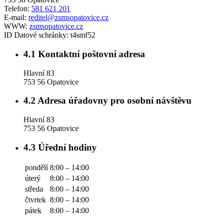
Telefon:
581 621 201
E-mail:
reditel@zsmsopatovice.cz
WWW:
zsmsopatovice.cz
ID Datové schránky:
t4smf52
4.1
Kontaktní poštovní adresa
Hlavní 83
753 56 Opatovice
4.2
Adresa úřadovny pro osobní návštěvu
Hlavní 83
753 56 Opatovice
4.3
Úřední hodiny
pondělí
8:00 – 14:00
úterý
8:00 – 14:00
středa
8:00 – 14:00
čtvrtek
8:00 – 14:00
pátek
8:00 – 14:00