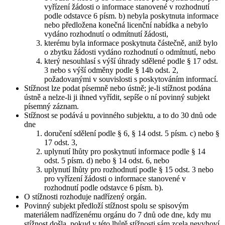
vyřízení žádosti o informace stanovené v rozhodnutí
podle odstavce 6 písm. b) nebyla poskytnuta informace
nebo předložena konečná licenční nabídka a nebylo
vydáno rozhodnutí o odmítnutí žádosti,
kterému byla informace poskytnuta částečně, aniž bylo
o zbytku žádosti vydáno rozhodnutí o odmítnutí, nebo
který nesouhlasí s výší úhrady sdělené podle § 17 odst.
3 nebo s výší odměny podle § 14b odst. 2,
požadovanými v souvislosti s poskytováním informací.
Stížnost lze podat písemně nebo ústně; je-li stížnost podána
ústně a nelze-li ji ihned vyřídit, sepíše o ní povinný subjekt
písemný záznam.
Stížnost se podává u povinného subjektu, a to do 30 dnů ode
dne
doručení sdělení podle § 6, § 14 odst. 5 písm. c) nebo §
17 odst. 3,
uplynutí lhůty pro poskytnutí informace podle § 14
odst. 5 písm. d) nebo § 14 odst. 6, nebo
uplynutí lhůty pro rozhodnutí podle § 15 odst. 3 nebo
pro vyřízení žádosti o informace stanovené v
rozhodnutí podle odstavce 6 písm. b).
O stížnosti rozhoduje nadřízený orgán.
Povinný subjekt předloží stížnost spolu se spisovým
materiálem nadřízenému orgánu do 7 dnů ode dne, kdy mu
stížnost došla, pokud v této lhůtě stížnosti sám zcela nevyhoví