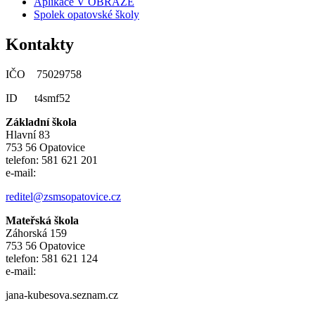
Aplikace V OBRAZE
Spolek opatovské školy
Kontakty
IČO 75029758
ID t4smf52
Základní škola
Hlavní 83
753 56 Opatovice
telefon: 581 621 201
e-mail:
reditel@zsmsopatovice.cz
Mateřská škola
Záhorská 159
753 56 Opatovice
telefon: 581 621 124
e-mail:
jana-kubesova.seznam.cz