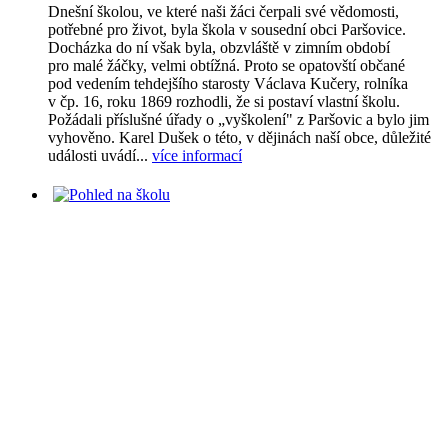
Dnešní školou, ve které naši žáci čerpali své vědomosti,
potřebné pro život, byla škola v sousední obci Paršovice.
Docházka do ní však byla, obzvláště v zimním období
pro malé žáčky, velmi obtížná. Proto se opatovští občané
pod vedením tehdejšího starosty Václava Kučery, rolníka
v čp. 16, roku 1869 rozhodli, že si postaví vlastní školu.
Požádali příslušné úřady o „vyškolení" z Paršovic a bylo jim
vyhověno. Karel Dušek o této, v dějinách naší obce, důležité
události uvádí...
více informací