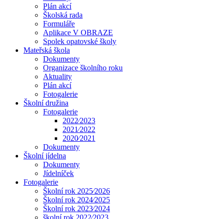
Plán akcí
Školská rada
Formuláře
Aplikace V OBRAZE
Spolek opatovské školy
Mateřská škola
Dokumenty
Organizace školního roku
Aktuality
Plán akcí
Fotogalerie
Školní družina
Fotogalerie
2022⁄2023
2021⁄2022
2020⁄2021
Dokumenty
Školní jídelna
Dokumenty
Jídelníček
Fotogalerie
Školní rok 2025⁄2026
Školní rok 2024⁄2025
Školní rok 2023⁄2024
školní rok 2022⁄2023