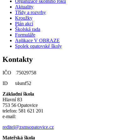
Organizace školního roku
Aktuality
Třídy a rozvrhy
Kroužky
Plán akcí
Školská rada
Formuláře
Aplikace V OBRAZE
Spolek opatovské školy
Kontakty
IČO 75029758
ID t4smf52
Základní škola
Hlavní 83
753 56 Opatovice
telefon: 581 621 201
e-mail:
reditel@zsmsopatovice.cz
Mateřská škola