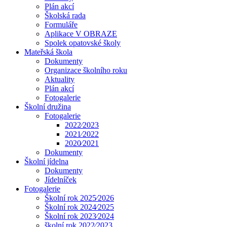
Plán akcí
Školská rada
Formuláře
Aplikace V OBRAZE
Spolek opatovské školy
Mateřská škola
Dokumenty
Organizace školního roku
Aktuality
Plán akcí
Fotogalerie
Školní družina
Fotogalerie
2022⁄2023
2021⁄2022
2020⁄2021
Dokumenty
Školní jídelna
Dokumenty
Jídelníček
Fotogalerie
Školní rok 2025⁄2026
Školní rok 2024⁄2025
Školní rok 2023⁄2024
školní rok 2022⁄2023