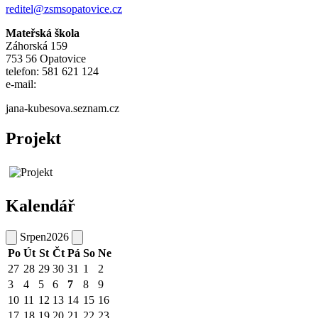
reditel@zsmsopatovice.cz
Mateřská škola
Záhorská 159
753 56 Opatovice
telefon: 581 621 124
e-mail:
jana-kubesova.seznam.cz
Projekt
Kalendář
Srpen
2026
Po
Út
St
Čt
Pá
So
Ne
27
28
29
30
31
1
2
3
4
5
6
7
8
9
10
11
12
13
14
15
16
17
18
19
20
21
22
23