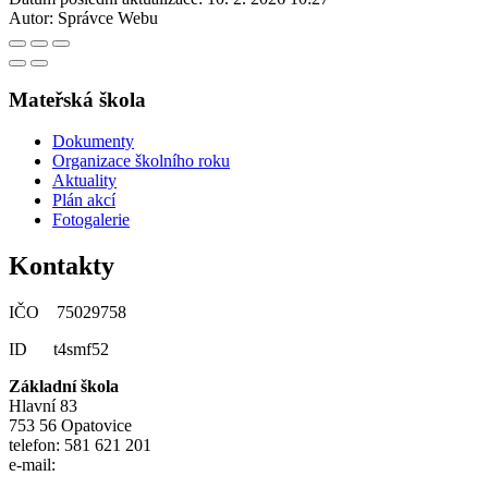
Autor:
Správce Webu
Mateřská škola
Dokumenty
Organizace školního roku
Aktuality
Plán akcí
Fotogalerie
Kontakty
IČO 75029758
ID t4smf52
Základní škola
Hlavní 83
753 56 Opatovice
telefon: 581 621 201
e-mail: