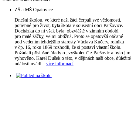
ZŠ a MŠ Opatovice
Dnešní školou, ve které naši žáci čerpali své vědomosti,
potřebné pro život, byla škola v sousední obci Paršovice.
Docházka do ní však byla, obzvláště v zimním období
pro malé žáčky, velmi obtížná. Proto se opatovští občané
pod vedením tehdejšího starosty Václava Kučery, rolníka
v čp. 16, roku 1869 rozhodli, že si postaví vlastní školu.
Požádali příslušné úřady o „vyškolení" z Paršovic a bylo jim
vyhověno. Karel Dušek o této, v dějinách naší obce, důležité
události uvádí...
více informací