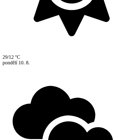
29/12 °C
pondělí
10. 8.