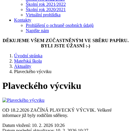
Školní rok 2021⁄2022
Školní rok 2020⁄2021
Virtuální prohlídka
Kontakty
Prohlášení o ochraně osobních údajů
Napište nám
DĚKUJEME VŠEM ZÚČASTNĚNÝM VE SBĚRU PAPÍRU.
BYLI JSTE ÚŽASNÍ :-)
Úvodní stránka
Mateřská škola
Aktuality
Plaveckého výcviku
Plaveckého výcviku
OD 18.2.2026 ZAČÍNÁ PLAVECKÝ VÝCVIK. Veškeré
informace již byly rodičům sděleny.
Datum vložení:
10. 2. 2026 10:26
Datum poslední aktualizace:
10. 2. 2026 10:27