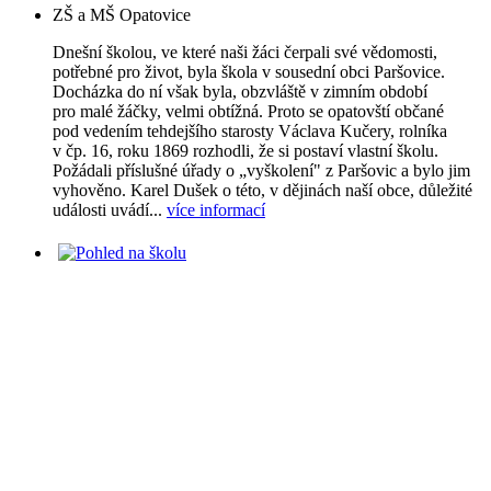
ZŠ a MŠ Opatovice
Dnešní školou, ve které naši žáci čerpali své vědomosti,
potřebné pro život, byla škola v sousední obci Paršovice.
Docházka do ní však byla, obzvláště v zimním období
pro malé žáčky, velmi obtížná. Proto se opatovští občané
pod vedením tehdejšího starosty Václava Kučery, rolníka
v čp. 16, roku 1869 rozhodli, že si postaví vlastní školu.
Požádali příslušné úřady o „vyškolení" z Paršovic a bylo jim
vyhověno. Karel Dušek o této, v dějinách naší obce, důležité
události uvádí...
více informací