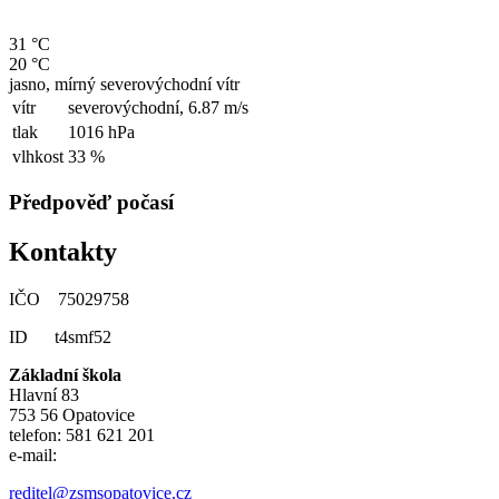
31 °C
20 °C
jasno, mírný severovýchodní vítr
vítr
severovýchodní,
6.87 m/s
tlak
1016 hPa
vlhkost
33 %
Předpověď počasí
Kontakty
IČO 75029758
ID t4smf52
Základní škola
Hlavní 83
753 56 Opatovice
telefon: 581 621 201
e-mail:
reditel@zsmsopatovice.cz