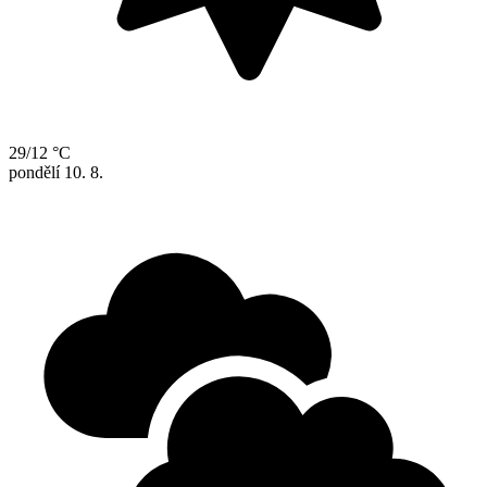
29/12 °C
pondělí
10. 8.