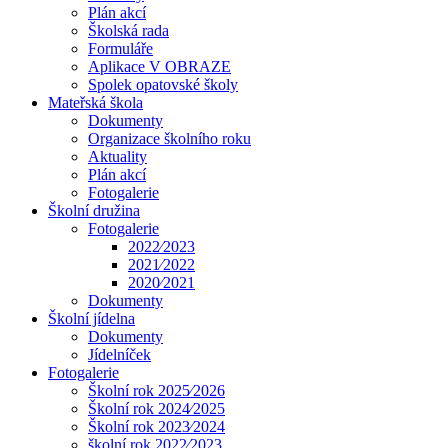
Plán akcí
Školská rada
Formuláře
Aplikace V OBRAZE
Spolek opatovské školy
Mateřská škola
Dokumenty
Organizace školního roku
Aktuality
Plán akcí
Fotogalerie
Školní družina
Fotogalerie
2022⁄2023
2021⁄2022
2020⁄2021
Dokumenty
Školní jídelna
Dokumenty
Jídelníček
Fotogalerie
Školní rok 2025⁄2026
Školní rok 2024⁄2025
Školní rok 2023⁄2024
školní rok 2022⁄2023