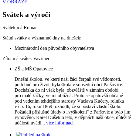
V OBRAZE.
Svátek a výročí
Svátek má
Roman
Státní svátky a významné dny na dnešek:
Mezinárodní den původního obyvatelstva
Zítra má svátek
Vavřinec
ZŠ a MŠ Opatovice
Dnešní školou, ve které naši žáci čerpali své vědomosti,
potřebné pro život, byla škola v sousední obci Paršovice.
Docházka do ní však byla, obzvláště v zimním období
pro malé žáčky, velmi obtížná. Proto se opatovští občané
pod vedením tehdejšího starosty Václava Kučery, rolníka
v čp. 16, roku 1869 rozhodli, že si postaví vlastní školu.
Požádali příslušné úřady o „vyškolení" z Paršovic a bylo jim
vyhověno. Karel Dušek o této, v dějinách naší obce, důležité
události uvádí...
více informací