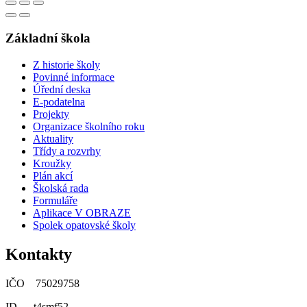
Základní škola
Z historie školy
Povinné informace
Úřední deska
E-podatelna
Projekty
Organizace školního roku
Aktuality
Třídy a rozvrhy
Kroužky
Plán akcí
Školská rada
Formuláře
Aplikace V OBRAZE
Spolek opatovské školy
Kontakty
IČO 75029758
ID t4smf52