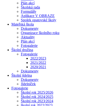
Plán akcí
Školská rada
Formuláře
Aplikace V OBRAZE
Spolek opatovské školy
Mateřská škola
Dokumenty
Organizace školního roku
Aktuality
Plán akcí
Fotogalerie
Školní družina
Fotogalerie
2022⁄2023
2021⁄2022
2020⁄2021
Dokumenty
Školní jídelna
Dokumenty
Jídelníček
Fotogalerie
Školní rok 2025⁄2026
Školní rok 2024⁄2025
Školní rok 2023⁄2024
školní rok 2022⁄2023